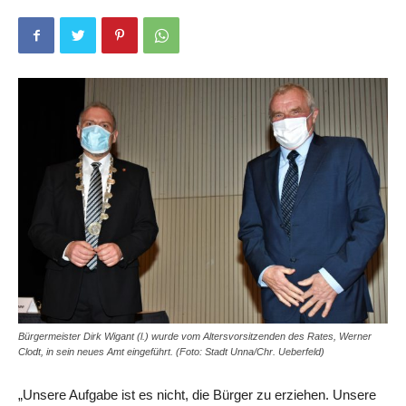
Bürgermeister Dirk Wigant (l.) wurde vom Altersvorsitzenden des Rates, Werner
Clodt, in sein neues Amt eingeführt. (Foto: Stadt Unna/Chr. Ueberfeld)
„Unsere Aufgabe ist es nicht, die Bürger zu erziehen. Unsere