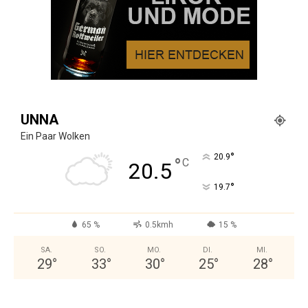
UNNA
Ein Paar Wolken
°
20.9
°
C
20.5
°
19.7
65 %
0.5kmh
15 %
SA.
SO.
MO.
DI.
MI.
29
°
33
°
30
°
25
°
28
°