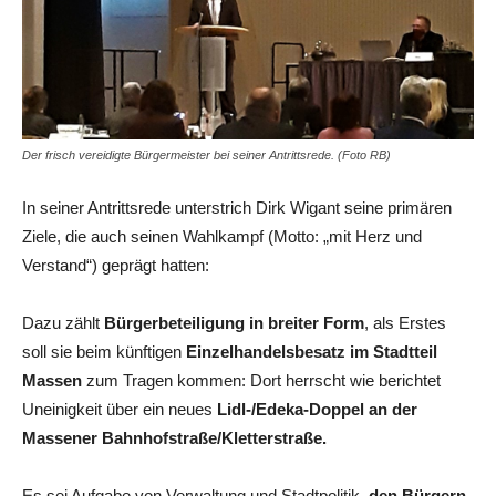
Der frisch vereidigte Bürgermeister bei seiner Antrittsrede. (Foto RB)
In seiner Antrittsrede unterstrich Dirk Wigant seine primären
Ziele, die auch seinen Wahlkampf (Motto: „mit Herz und
Verstand“) geprägt hatten:
Dazu zählt
Bürgerbeteiligung in breiter Form
, als Erstes
soll sie beim künftigen
Einzelhandelsbesatz im Stadtteil
Massen
zum Tragen kommen: Dort herrscht wie berichtet
Uneinigkeit über ein neues
Lidl-/Edeka-Doppel an der
Massener Bahnhofstraße/Kletterstraße.
Es sei Aufgabe von Verwaltung und Stadtpolitik,
den Bürgern