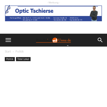
- Werbung -
Start
Politik
Politik
Total Lokal