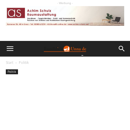
- Werbung -
Start
Politik
Politik