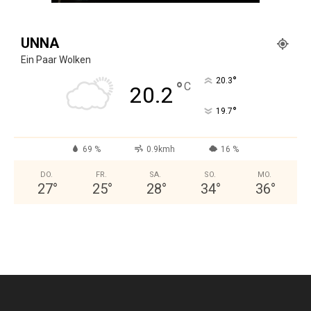
UNNA
Ein Paar Wolken
°
20.3
°
C
20.2
°
19.7
69 %
0.9kmh
16 %
DO.
FR.
SA.
SO.
MO.
27
°
25
°
28
°
34
°
36
°