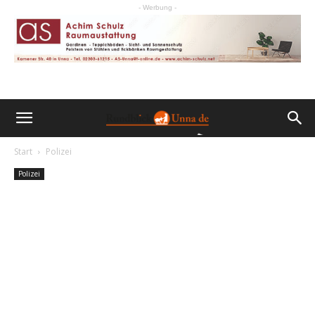
- Werbung -
Start
Polizei
Polizei