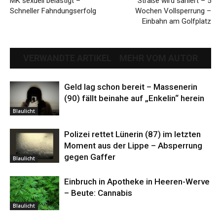
MK sexuell belästigt –
Straße wird saniert – 5
Schneller Fahndungserfolg
Wochen Vollsperrung –
Einbahn am Golfplatz
VERWANDTE ARTIKEL
MEHR VOM AUTOR
Geld lag schon bereit – Massenerin
(90) fällt beinahe auf „Enkelin“ herein
Blaulicht
Polizei rettet Lünerin (87) im letzten
Moment aus der Lippe – Absperrung
gegen Gaffer
Blaulicht
Einbruch in Apotheke in Heeren-Werve
– Beute: Cannabis
Blaulicht