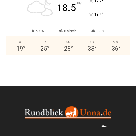
°
19.2
°
C
18.5
°
18.4
54 %
0.9kmh
82 %
DO.
FR.
SA.
SO.
MO.
19
°
25
°
28
°
33
°
36
°