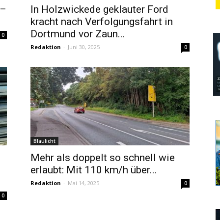
 –
In Holzwickede geklauter Ford
kracht nach Verfolgungsfahrt in
Dortmund vor Zaun...
0
Redaktion
-
Juni 30, 2025
0
Blaulicht
Mehr als doppelt so schnell wie
erlaubt: Mit 110 km/h über...
Redaktion
-
Mai 14, 2025
0
0