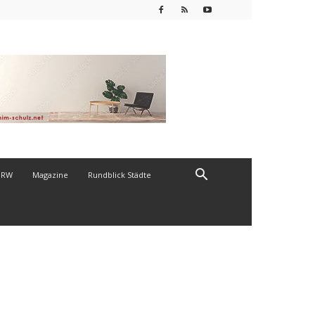
NRW
Magazine
Rundblick Städte