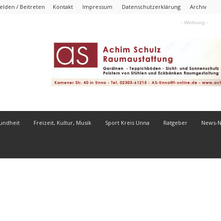
lden / Beitreten
Kontakt
Impressum
Datenschutzerklärung
Archiv
- Werbung -
undheit
Freizeit, Kultur, Musik
Sport Kreis Unna
Ratgeber
News-