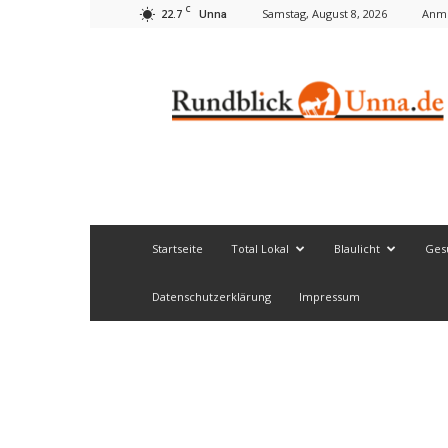
C
22.7
Samstag, August 8, 2026
Anme
Unna
Rundblick
Unna
Startseite
Total Lokal
Blaulicht
Ges
Datenschutzerklärung
Impressum