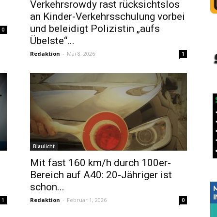
Verkehrsrowdy rast rücksichtslos
an Kinder-Verkehrsschulung vorbei
und beleidigt Polizistin „aufs
0
Übelste“...
Redaktion
-
Mai 8, 2026
1
Blaulicht
Mit fast 160 km/h durch 100er-
Bereich auf A40: 20-Jähriger ist
schon...
Redaktion
-
Februar 1, 2026
1
0