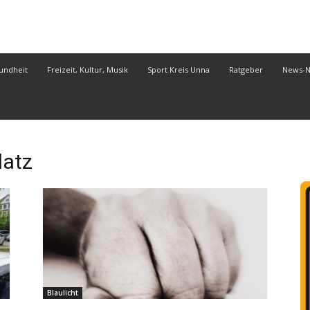
undheit
Freizeit, Kultur, Musik
Sport Kreis Unna
Ratgeber
News-
atz
Blaulicht