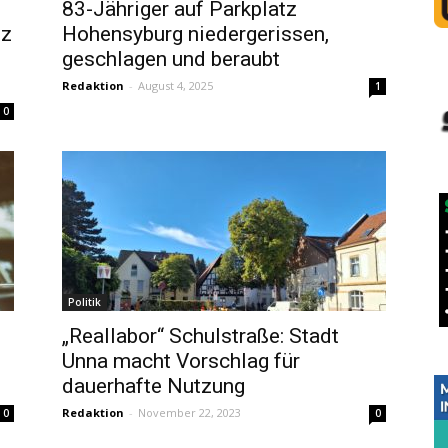
83-Jähriger auf Parkplatz
tz
Hohensyburg niedergerissen,
geschlagen und beraubt
Redaktion
-
August 4, 2025
1
0
Politik
„Reallabor“ Schulstraße: Stadt
Unna macht Vorschlag für
dauerhafte Nutzung
Redaktion
-
November 22, 2023
0
0