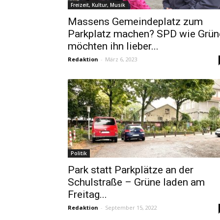
Freizeit, Kultur, Musik
Massens Gemeindeplatz zum
Parkplatz machen? SPD wie Grün
möchten ihn lieber...
Redaktion
-
März 6, 2023
Politik
Park statt Parkplätze an der
Schulstraße – Grüne laden am
Freitag...
Redaktion
-
September 15, 2022