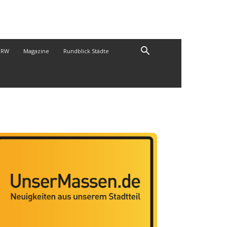
NRW
Magazine
Rundblick Städte