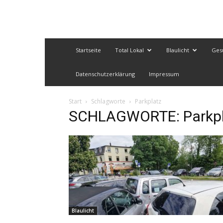
Startseite
Total Lokal
Blaulicht
Ges
Datenschutzerklärung
Impressum
Start
Schlagworte
Parkplatz
SCHLAGWORTE: Parkpl
Blaulicht