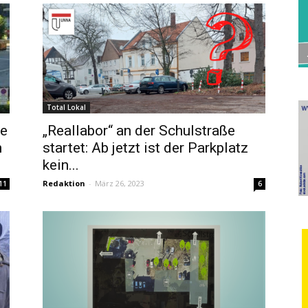
Total Lokal
te
„Reallabor“ an der Schulstraße
h
startet: Ab jetzt ist der Parkplatz
kein...
Redaktion
-
März 26, 2023
11
6