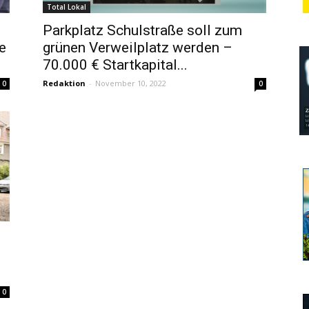
Total Lokal
Parkplatz Schulstraße soll zum
e
grünen Verweilplatz werden –
70.000 € Startkapital...
Redaktion
-
November 10, 2022
0
0
0