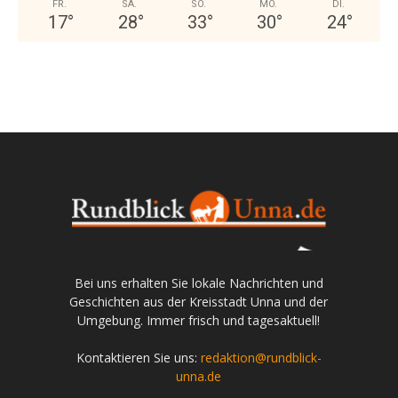
FR.
SA.
SO.
MO.
DI.
17
°
28
°
33
°
30
°
24
°
Bei uns erhalten Sie lokale Nachrichten und
Geschichten aus der Kreisstadt Unna und der
Umgebung. Immer frisch und tagesaktuell!
Kontaktieren Sie uns:
redaktion@rundblick-
unna.de