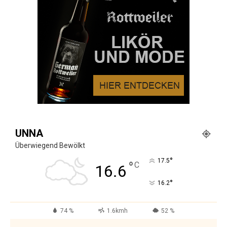
UNNA
Überwiegend Bewölkt
°
17.5
°
C
16.6
°
16.2
74 %
1.6kmh
52 %