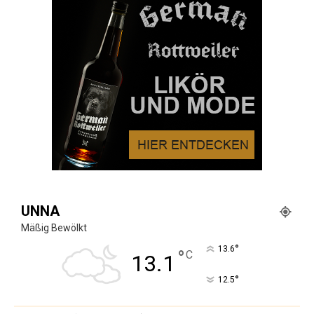
UNNA
Mäßig Bewölkt
°
13.6
°
C
13.1
°
12.5