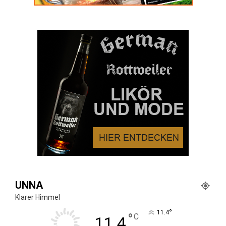
UNNA
Klarer Himmel
°
11.4
°
C
11.4