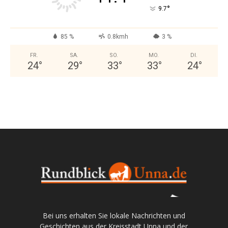
°
9.7
85 %
0.8kmh
3 %
FR.
SA.
SO.
MO.
DI.
24
°
29
°
33
°
33
°
24
°
Bei uns erhalten Sie lokale Nachrichten und
Geschichten aus der Kreisstadt Unna und der