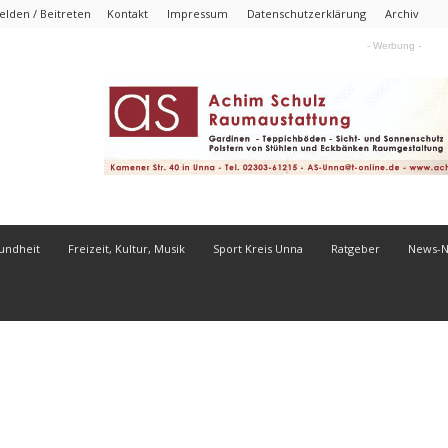
lden / Beitreten
Kontakt
Impressum
Datenschutzerklärung
Archiv
- Werbung -
undheit
Freizeit, Kultur, Musik
Sport Kreis Unna
Ratgeber
News-