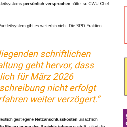
rkleitsystems
persönlich versprochen
hätte, so CWU-Chef
Parkleitsystem gibt es weiterhin nicht. Die SPD-Fraktion
liegenden schriftlichen
ltung geht hervor, dass
lich für März 2026
chreibung nicht erfolgt
rfahren weiter verzögert.“
eutlich gestiegene
Netzanschlusskosten
ursächlich
die
Finanzierung des Projekts infrage
gestellt, zitiert die