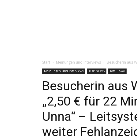
Start
Meinungen und Interviews
Besucherin aus We
Meinungen und Interviews
TOP NEWS
Total Lokal
Besucherin aus W
„2,50 € für 22 M
Unna“ – Leitsys
weiter Fehlanzei