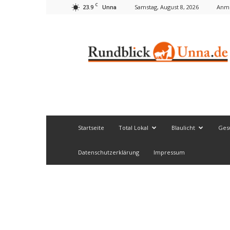
C
23.9
Samstag, August 8, 2026
Anme
Unna
Rundblick
Unna
Startseite
Total Lokal
Blaulicht
Ges
Datenschutzerklärung
Impressum