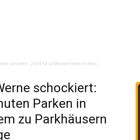
rne schockiert: „2,50 € für 22 Minuten Parken in Unna“...
erne schockiert:
inuten Parken in
tem zu Parkhäusern
ge