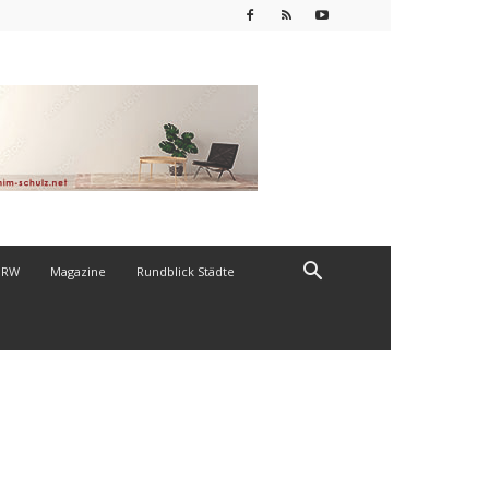
NRW
Magazine
Rundblick Städte