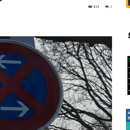
813
5