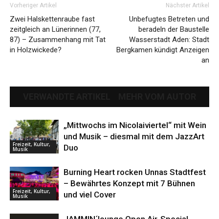
Vorheriger Artikel
Nächster Artikel
Zwei Halskettenraube fast
Unbefugtes Betreten und
zeitgleich an Lünerinnen (77,
beradeln der Baustelle
87) – Zusammenhang mit Tat
Wasserstadt Aden: Stadt
in Holzwickede?
Bergkamen kündigt Anzeigen
an
VERWANDTE ARTIKEL
MEHR VOM AUTOR
„Mittwochs im Nicolaiviertel“ mit Wein
und Musik – diesmal mit dem JazzArt
Freizeit, Kultur,
Duo
Musik
Burning Heart rocken Unnas Stadtfest
– Bewährtes Konzept mit 7 Bühnen
Freizeit, Kultur,
und viel Cover
Musik
JAMMIN´lounge Open Air-Special