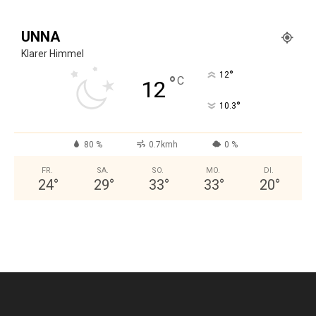
UNNA
Klarer Himmel
°
12
°
C
12
°
10.3
80 %
0.7kmh
0 %
FR.
SA.
SO.
MO.
DI.
24
°
29
°
33
°
33
°
20
°