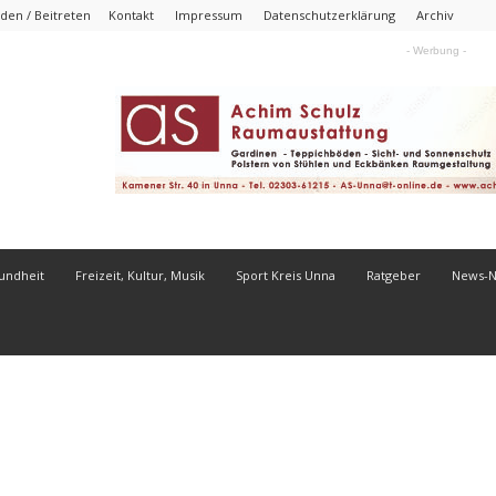
den / Beitreten
Kontakt
Impressum
Datenschutzerklärung
Archiv
- Werbung -
undheit
Freizeit, Kultur, Musik
Sport Kreis Unna
Ratgeber
News-