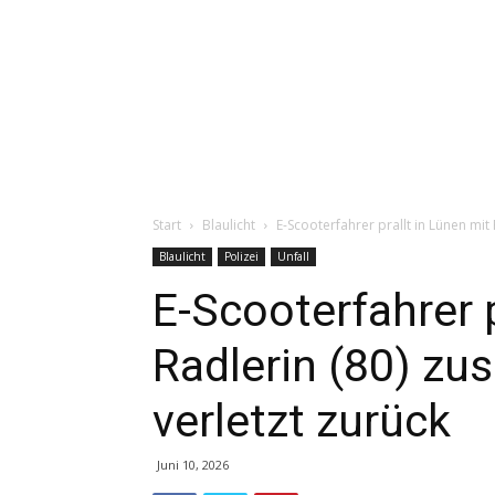
Start
Blaulicht
E-Scooterfahrer prallt in Lünen mit 
Blaulicht
Polizei
Unfall
E-Scooterfahrer p
Radlerin (80) zu
verletzt zurück
Juni 10, 2026