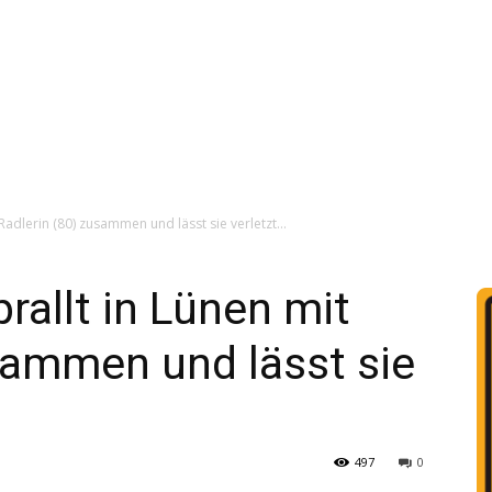
Radlerin (80) zusammen und lässt sie verletzt...
rallt in Lünen mit
sammen und lässt sie
497
0