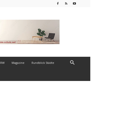
NRW
Magazine
Rundblick Städte