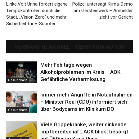
Linke.Volt Unna fordert eigene
Polizei untersagt Klima-Demo
Tempokontrollen durch die
am Gersteinwerk – Anmelder
Stadt, „Vision Zero“ und mehr
zieht vor Gericht
Sicherheit für E-Scooter
VERWANDTE ARTIKEL
MEHR VOM AUTOR
Mehr Fehltage wegen
Alkoholproblemen im Kreis – AOK:
Gefährliche Verharmlosung
Gesundheit
Immer mehr Angriffe in Notaufnahmen
– Minister Reul (CDU) informiert sich
über Bodycams im Klinikum DO
Gesundheit
Viele Grippekranke, weiter sinkende
Impfbereitschaft: AOK blickt besorgt
auf Ü60er im Kreis Unna