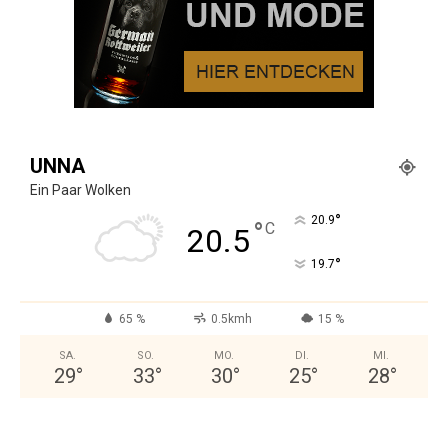
UNNA
Ein Paar Wolken
°
20.9
°
C
20.5
°
19.7
65 %
0.5kmh
15 %
SA.
SO.
MO.
DI.
MI.
29
°
33
°
30
°
25
°
28
°