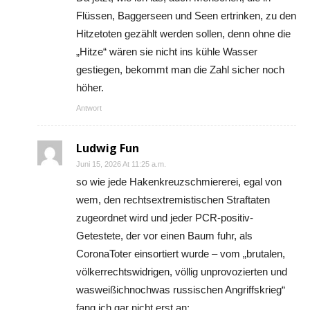
Flüssen, Baggerseen und Seen ertrinken, zu den
Hitzetoten gezählt werden sollen, denn ohne die
„Hitze“ wären sie nicht ins kühle Wasser
gestiegen, bekommt man die Zahl sicher noch
höher.
Antwort
Ludwig Fun
Juni 15, 2026 At 11:25 a.m.
so wie jede Hakenkreuzschmiererei, egal von
wem, den rechtsextremistischen Straftaten
zugeordnet wird und jeder PCR-positiv-
Getestete, der vor einen Baum fuhr, als
CoronaToter einsortiert wurde – vom „brutalen,
völkerrechtswidrigen, völlig unprovozierten und
wasweißichnochwas russischen Angriffskrieg“
fang ich gar nicht erst an;