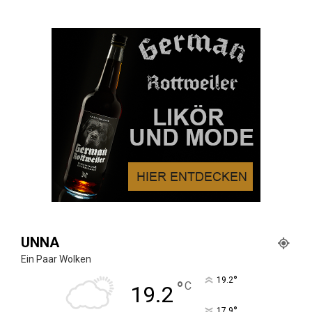
UNNA
Ein Paar Wolken
°
19.2
°
C
19.2
°
17.9