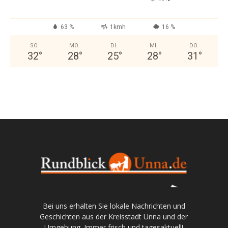
63 %
1kmh
16 %
SO.
MO.
DI.
MI.
DO.
32
°
28
°
25
°
28
°
31
°
Bei uns erhalten Sie lokale Nachrichten und
Geschichten aus der Kreisstadt Unna und der
Umgebung. Immer frisch und tagesaktuell!