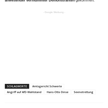
anwesender vermummter Demonstranten
gekommen.“
- Google Werbung -
SCHLAGWORTE
Amtsgericht Schwerte
Angriff auf AfD-Wahlstand
Hans-Otto Dinse
Seenotrettung