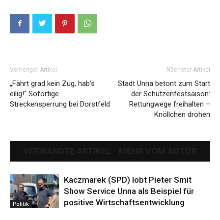
Vorheriger Artikel
Nächster Artikel
„Fährt grad kein Zug, hab’s
Stadt Unna betont zum Start
eilig!“ Sofortige
der Schützenfestsaison:
Streckensperrung bei Dorstfeld
Rettungwege freihalten –
Knöllchen drohen
VERWANDTE ARTIKEL
MEHR VOM AUTOR
Kaczmarek (SPD) lobt Pieter Smit
Show Service Unna als Beispiel für
positive Wirtschaftsentwicklung
Politik