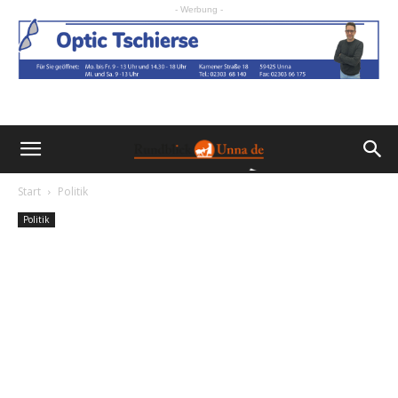
- Werbung -
Start
Politik
Politik