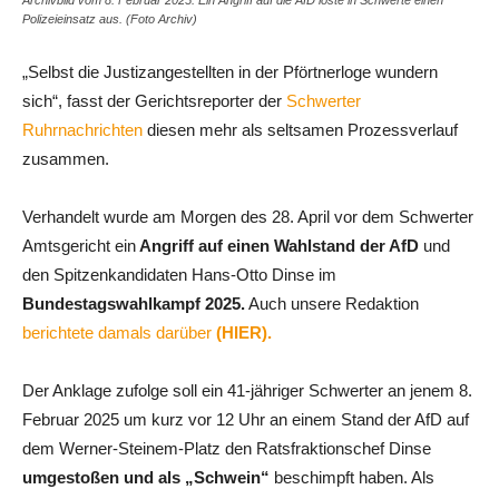
Archivbild vom 8. Februar 2025. Ein Angriff auf die AfD löste in Schwerte einen
Polizeieinsatz aus. (Foto Archiv)
„Selbst die Justizangestellten in der Pförtnerloge wundern
sich“, fasst der Gerichtsreporter der
Schwerter
Ruhrnachrichten
diesen mehr als seltsamen Prozessverlauf
zusammen.
Verhandelt wurde am Morgen des 28. April vor dem Schwerter
Amtsgericht ein
Angriff auf einen Wahlstand der AfD
und
den Spitzenkandidaten Hans-Otto Dinse im
Bundestagswahlkampf 2025.
Auch unsere Redaktion
berichtete damals darüber
(HIER).
Der Anklage zufolge soll ein 41-jähriger Schwerter an jenem 8.
Februar 2025 um kurz vor 12 Uhr an einem Stand der AfD auf
dem Werner-Steinem-Platz den Ratsfraktionschef Dinse
umgestoßen und als „Schwein“
beschimpft haben. Als