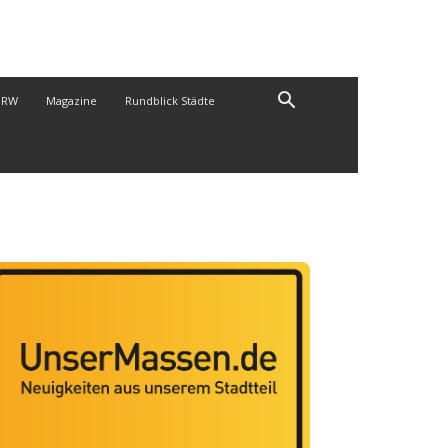
NRW
Magazine
Rundblick Städte