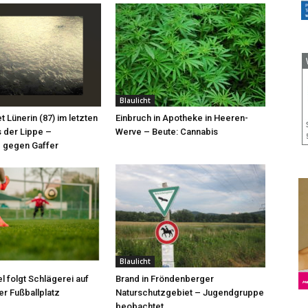
Blaulicht
et Lünerin (87) im letzten
Einbruch in Apotheke in Heeren-
 der Lippe –
Werve – Beute: Cannabis
 gegen Gaffer
Blaulicht
l folgt Schlägerei auf
Brand in Fröndenberger
r Fußballplatz
Naturschutzgebiet – Jugendgruppe
beobachtet