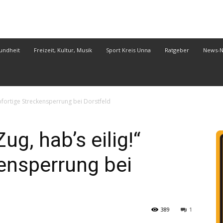
undheit
Freizeit, Kultur, Musik
Sport Kreis Unna
Ratgeber
News-
 Sofortige Streckensperrung bei Dorstfeld
ug, hab’s eilig!“
ensperrung bei
389
1