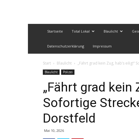
Startseite
Total Lokal
Blaulicht
Ges
Datenschutzerklärung
Impressum
Start
Blaulicht
„Fährt grad kein Zug, hab’s eilig!“
Blaulicht
Polizei
„Fährt grad kein Z
Sofortige Streck
Dorstfeld
Mai 10, 2026