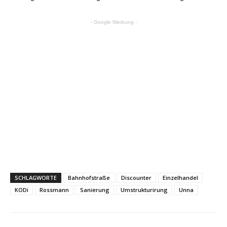
- Google Werbung -
SCHLAGWORTE
Bahnhofstraße
Discounter
Einzelhandel
KODi
Rossmann
Sanierung
Umstrukturirung
Unna