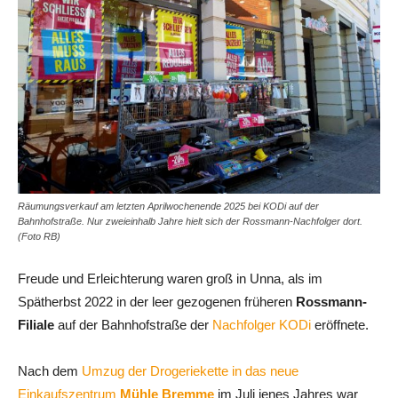
Räumungsverkauf am letzten Aprilwochenende 2025 bei KODi auf der
Bahnhofstraße. Nur zweieinhalb Jahre hielt sich der Rossmann-Nachfolger dort.
(Foto RB)
Freude und Erleichterung waren groß in Unna, als im
Spätherbst 2022 in der leer gezogenen früheren
Rossmann-
Filiale
auf der Bahnhofstraße der
Nachfolger KODi
eröffnete.
Nach dem
Umzug der Drogeriekette in das neue
Einkaufszentrum
Mühle Bremme
im Juli jenes Jahres war