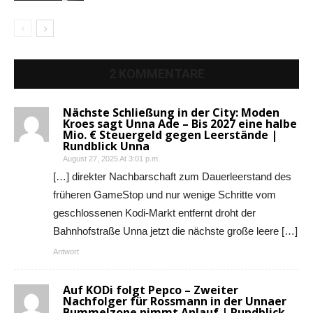
2 KOMMENTARE
Nächste Schließung in der City: Moden
Kroes sagt Unna Ade – Bis 2027 eine halbe
Mio. € Steuergeld gegen Leerstände |
Rundblick Unna
August 27, 2025 At 3:01 p.m.
[…] direkter Nachbarschaft zum Dauerleerstand des
früheren GameStop und nur wenige Schritte vom
geschlossenen Kodi-Markt entfernt droht der
Bahnhofstraße Unna jetzt die nächste große leere […]
Antwort
Auf KODi folgt Pepco – Zweiter
Nachfolger für Rossmann in der Unnaer
Bummelzone nimmt Anlauf | Rundblick