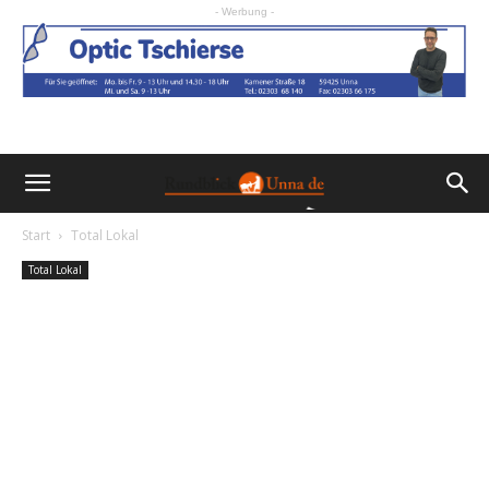
- Werbung -
Start
Total Lokal
Total Lokal