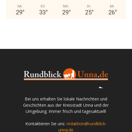
SA.
SO.
MO.
DI.
MI.
29
°
33
°
29
°
25
°
26
°
Bei uns erhalten Sie lokale Nachrichten und
Geschichten aus der Kreisstadt Unna und der
Umgebung. Immer frisch und tagesaktuell!
Kontaktieren Sie uns:
redaktion@rundblick-
unna.de