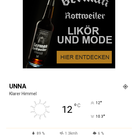
UNNA
Klarer Himmel
°
12
°
C
12
°
10.3
89 %
1.3kmh
6 %