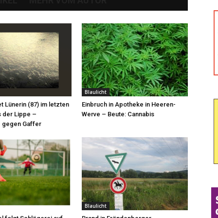
IKEL
MEHR VOM AUTOR
Blaulicht
et Lünerin (87) im letzten
Einbruch in Apotheke in Heeren-
 der Lippe –
Werve – Beute: Cannabis
 gegen Gaffer
Blaulicht