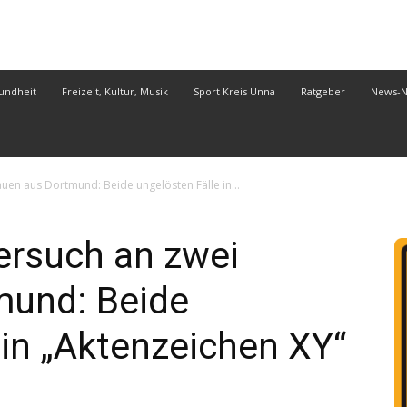
undheit
Freizeit, Kultur, Musik
Sport Kreis Unna
Ratgeber
News-
en aus Dortmund: Beide ungelösten Fälle in...
rsuch an zwei
mund: Beide
 in „Aktenzeichen XY“