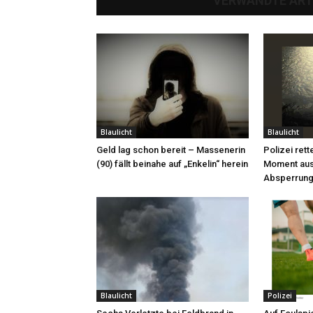
VERWANDTE ART
Blaulicht
Blaulicht
Geld lag schon bereit – Massenerin
Polizei rett
(90) fällt beinahe auf „Enkelin“ herein
Moment aus
Absperrung
Blaulicht
Polizei