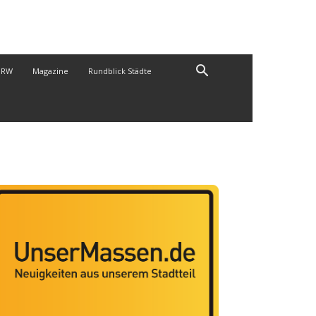
NRW
Magazine
Rundblick Städte