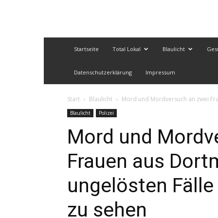
Startseite
Total Lokal
Blaulicht
Ges
Datenschutzerklärung
Impressum
Start
Blaulicht
Mord und Mordversuch an zwei Frau
Blaulicht
Polizei
Mord und Mordve
Frauen aus Dort
ungelösten Fälle
zu sehen