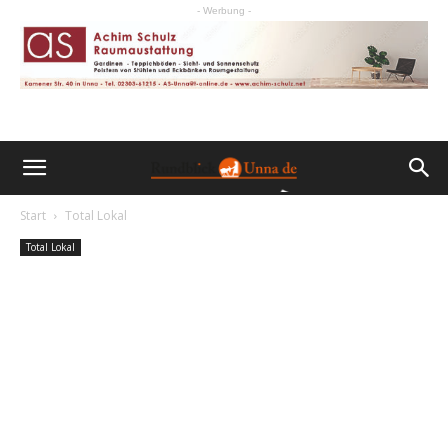
- Werbung -
Start
Total Lokal
Total Lokal