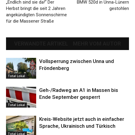
„Endlich sind sie da!“ Der
BMW 520d in Unna-Lünern
Herbst bringt die seit 2 Jahren
gestohlen
angekündigten Sonnenschirme
für die Massener Straße
VERWANDTE ARTIKEL
MEHR VOM AUTOR
Vollsperrung zwischen Unna und
Fröndenberg
Total Lokal
Geh-/Radweg an A1 in Massen bis
Ende September gesperrt
Total Lokal
Kreis-Website jetzt auch in einfacher
Sprache, Ukrainisch und Türkisch
Total Lokal