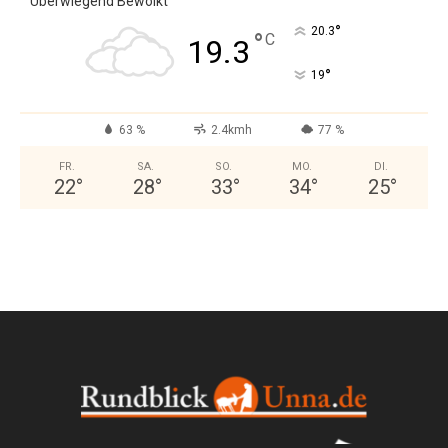
Überwiegend Bewölkt
°
20.3
°
C
19.3
°
19
63 %
2.4kmh
77 %
FR.
SA.
SO.
MO.
DI.
22
°
28
°
33
°
34
°
25
°