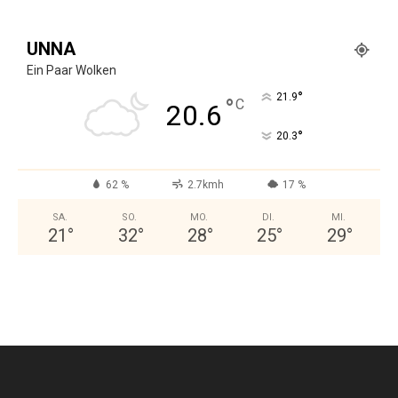
UNNA
Ein Paar Wolken
°
21.9
°
C
20.6
°
20.3
62 %
2.7kmh
17 %
SA.
SO.
MO.
DI.
MI.
21
°
32
°
28
°
25
°
29
°