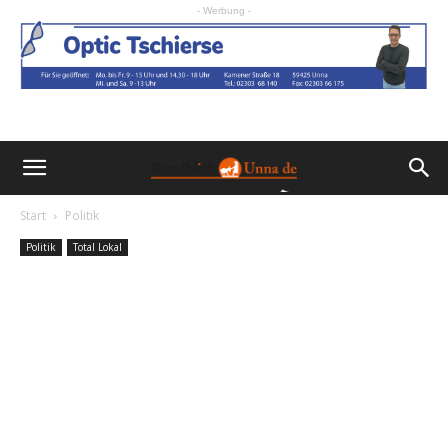
- Werbung -
Start
Politik
Politik
Total Lokal