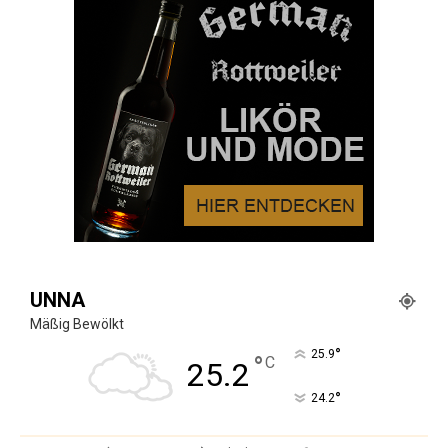
UNNA
Mäßig Bewölkt
°
25.9
°
C
25.2
°
24.2