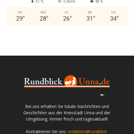
51 %
3.2kmh
48 %
SO.
MO.
DI.
MI.
DO.
29
°
28
°
26
°
31
°
34
°
Bei uns erhalten Sie lokale Nachrichten und
Geschichten aus der Kreisstadt Unna und der
Umgebung. Immer frisch und tagesaktuell!
Kontaktieren Sie uns:
redaktion@rundblick-