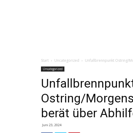
Start
Uncategorized
Unfallbrennpunkt Ostring/M
Uncategorized
Unfallbrennpunk
Ostring/Morgens
berät über Abhil
Juni 23, 2024