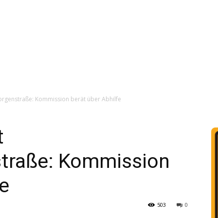
orgenstraße: Kommission berät über Abhilfe
t
traße: Kommission
fe
503
0