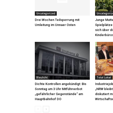
Uncategorized
Uncategoriz
Drei Wochen Teilsperrung mit
Junge Mutte
Umleitung im Unnaer Osten
Spielplätze
sich über d
Kinderbüro
Blaulicht
Total Lokal
Dichte Kontrollen angekündigt: Bis
Industriejo
Sonntag um 3 Uhr Mitführverbot
„NRW bleibt
„gefährlicher Gegenstände“ am
diskutiert 
Hauptbahnhof DO
Wirtschafts