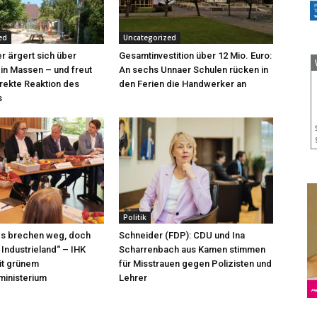
ed
Uncategorized
r ärgert sich über
Gesamtinvestition über 12 Mio. Euro:
 in Massen – und freut
An sechs Unnaer Schulen rücken in
irekte Reaktion des
den Ferien die Handwerker an
s
Politik
bs brechen weg, doch
Schneider (FDP): CDU und Ina
 Industrieland“ – IHK
Scharrenbach aus Kamen stimmen
mit grünem
für Misstrauen gegen Polizisten und
ministerium
Lehrer