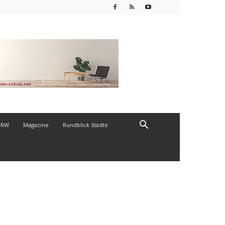
NRW
Magazine
Rundblick Städte