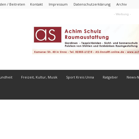
en / Beitreten
Kontakt
Impressum
Datenschutzerklärung
Archiv
- Werbung -
undheit
Freizeit, Kultur, Musik
Sport Kreis Unna
Ratgeber
News-