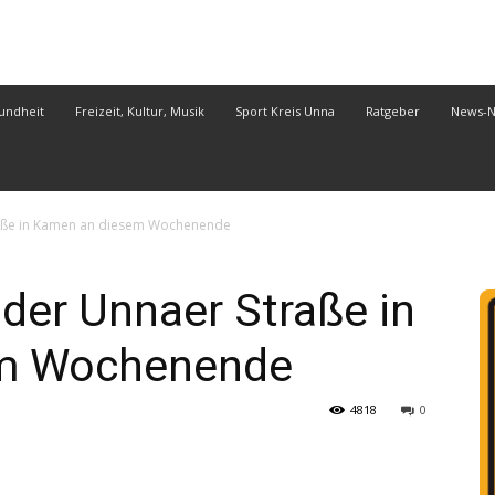
undheit
Freizeit, Kultur, Musik
Sport Kreis Unna
Ratgeber
News-
raße in Kamen an diesem Wochenende
 der Unnaer Straße in
m Wochenende
4818
0