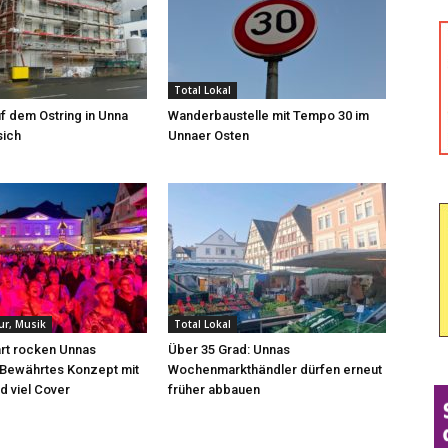
Total Lokal
f dem Ostring in Unna
Wanderbaustelle mit Tempo 30 im
sich
Unnaer Osten
tur, Musik
Total Lokal
rt rocken Unnas
Über 35 Grad: Unnas
 Bewährtes Konzept mit
Wochenmarkthändler dürfen erneut
d viel Cover
früher abbauen