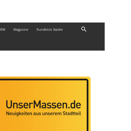
NRW
Magazine
Rundblick Städte