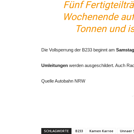
Fünf Fertigteilt
Wochenende aufg
Tonnen und is
Die Vollsperrung der B233 beginnt am
Samstag
Umleitungen
werden ausgeschildert. Auch Radf
Quelle Autobahn NRW
-
SCHLAGWORTE
B233
Kamen Karree
Unnaer 