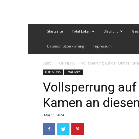
Startseite
Total Lokal
Blaulicht
Ges
Datenschutzerklärung
Impressum
Start
TOP NEWS
Vollsperrung auf der Unnaer St
TOP NEWS
Total Lokal
Vollsperrung auf
Kamen an diese
Mai 11, 2024