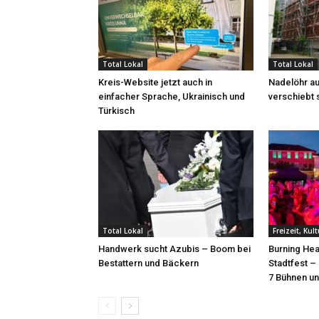
Total Lokal
Total Lokal
Kreis-Website jetzt auch in
Nadelöhr au
einfacher Sprache, Ukrainisch und
verschiebt 
Türkisch
Total Lokal
Freizeit, Kul
Handwerk sucht Azubis – Boom bei
Burning Hea
Bestattern und Bäckern
Stadtfest –
7 Bühnen un