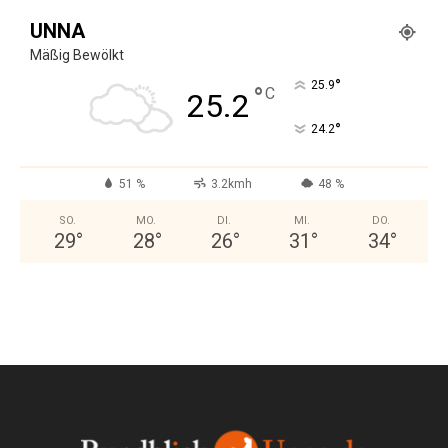
UNNA
Mäßig Bewölkt
°
25.9
°
C
25.2
°
24.2
51 %
3.2kmh
48 %
SO.
MO.
DI.
MI.
DO.
29
°
28
°
26
°
31
°
34
°