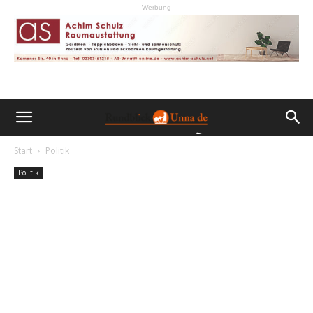
- Werbung -
Start
Politik
Politik