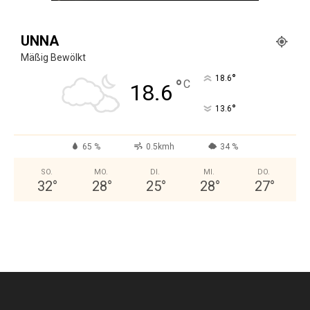
UNNA
Mäßig Bewölkt
°
18.6
°
C
18.6
°
13.6
65 %
0.5kmh
34 %
SO.
MO.
DI.
MI.
DO.
32
°
28
°
25
°
28
°
27
°