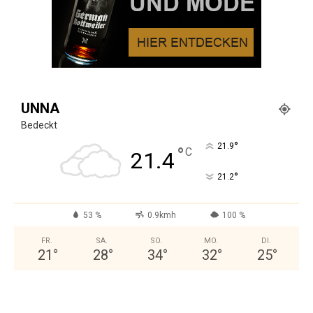
UNNA
Bedeckt
°
21.9
°
C
21.4
°
21.2
53 %
0.9kmh
100 %
FR.
SA.
SO.
MO.
DI.
21
°
28
°
34
°
32
°
25
°