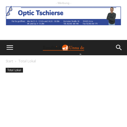
- Werbung -
Start
Total Lokal
Total Lokal