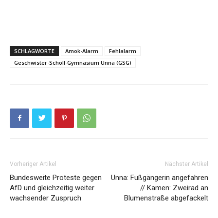
SCHLAGWORTE
Amok-Alarm
Fehlalarm
Geschwister-Scholl-Gymnasium Unna (GSG)
Vorheriger Artikel
Nächster Artikel
Bundesweite Proteste gegen
Unna: Fußgängerin angefahren
AfD und gleichzeitig weiter
// Kamen: Zweirad an
wachsender Zuspruch
Blumenstraße abgefackelt