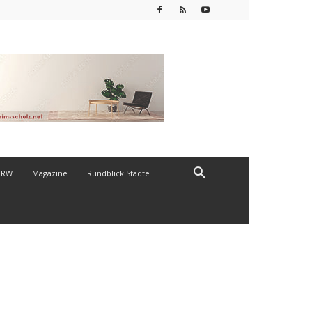
NRW
Magazine
Rundblick Städte