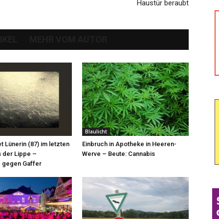
Haustür beraubt
IKEL
MEHR VOM AUTOR
Blaulicht
et Lünerin (87) im letzten
Einbruch in Apotheke in Heeren-
 der Lippe –
Werve – Beute: Cannabis
 gegen Gaffer