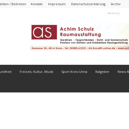
lden / Beitreten
Kontakt
Impressum
Datenschutzerklärung
Archiv
- Werbung -
undheit
Freizeit, Kultur, Musik
Sport Kreis Unna
Ratgeber
News-