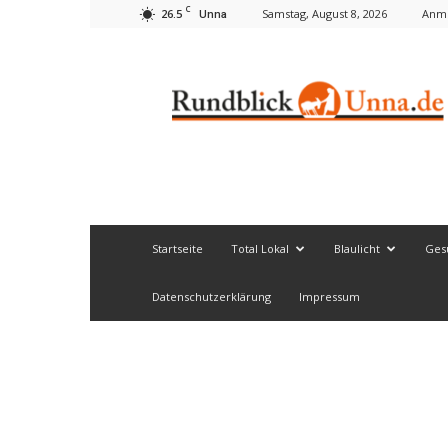
C
26.5
Samstag, August 8, 2026
Anme
Unna
Rundblick
Unna
Startseite
Total Lokal
Blaulicht
Ges
Datenschutzerklärung
Impressum