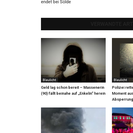
endet bei Sölde
VERWANDTE ART
Blaulicht
Blaulicht
Geld lag schon bereit – Massenerin
Polizei rett
(90) fällt beinahe auf „Enkelin“ herein
Moment aus
Absperrung