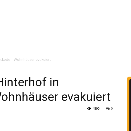
ickede – Wohnhäuser evakuiert
interhof in
ohnhäuser evakuiert
4890
0