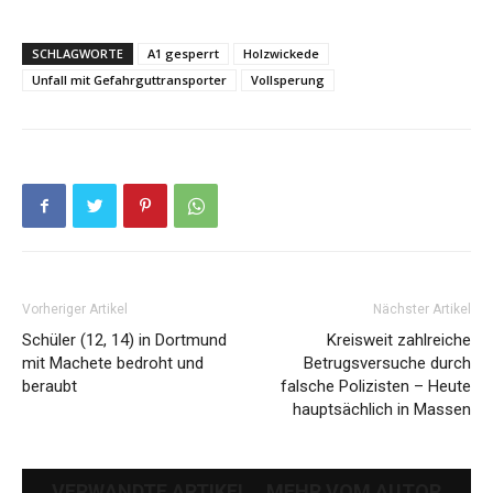
SCHLAGWORTE
A1 gesperrt
Holzwickede
Unfall mit Gefahrguttransporter
Vollsperung
Vorheriger Artikel
Nächster Artikel
Schüler (12, 14) in Dortmund
Kreisweit zahlreiche
mit Machete bedroht und
Betrugsversuche durch
beraubt
falsche Polizisten – Heute
hauptsächlich in Massen
VERWANDTE ARTIKEL
MEHR VOM AUTOR