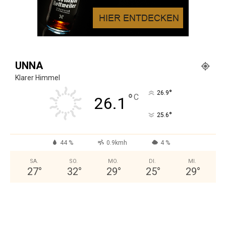
UNNA
Klarer Himmel
°
26.9
°
C
26.1
°
25.6
44 %
0.9kmh
4 %
SA.
SO.
MO.
DI.
MI.
27
°
32
°
29
°
25
°
29
°