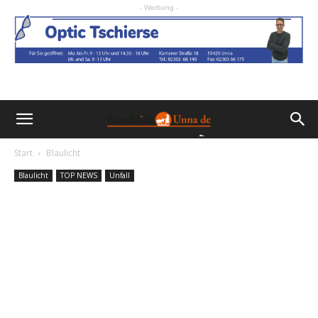
- Werbung -
Start
Blaulicht
Blaulicht
TOP NEWS
Unfall