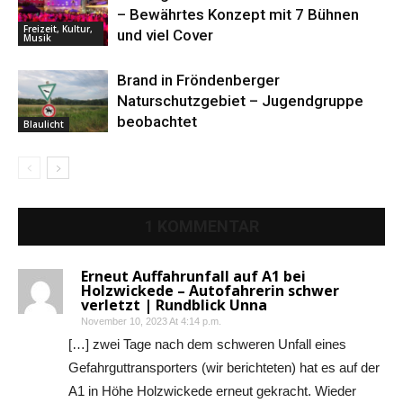
– Bewährtes Konzept mit 7 Bühnen
Freizeit, Kultur,
und viel Cover
Musik
Brand in Fröndenberger
Naturschutzgebiet – Jugendgruppe
beobachtet
Blaulicht
1 KOMMENTAR
Erneut Auffahrunfall auf A1 bei
Holzwickede – Autofahrerin schwer
verletzt | Rundblick Unna
November 10, 2023 At 4:14 p.m.
[…] zwei Tage nach dem schweren Unfall eines
Gefahrguttransporters (wir berichteten) hat es auf der
A1 in Höhe Holzwickede erneut gekracht. Wieder