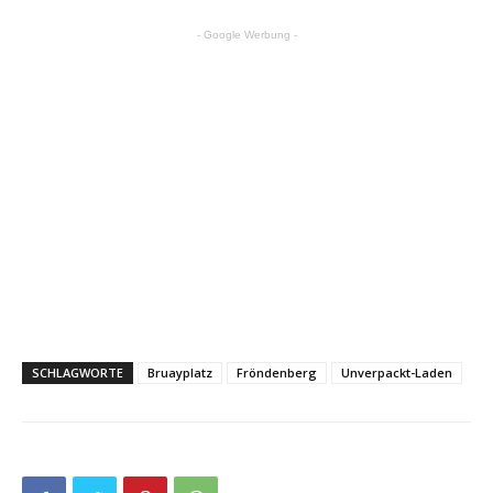
- Google Werbung -
SCHLAGWORTE
Bruayplatz
Fröndenberg
Unverpackt-Laden