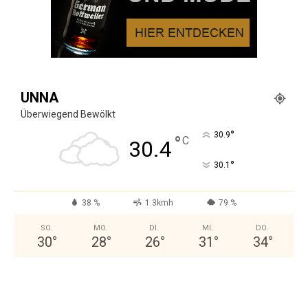
UNNA
Überwiegend Bewölkt
°
30.9
°
C
30.4
°
30.1
38 %
1.3kmh
79 %
SO.
MO.
DI.
MI.
DO.
30
°
28
°
26
°
31
°
34
°