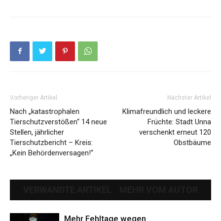
Vorheriger Artikel
Nächster Artikel
Nach „katastrophalen
Klimafreundlich und leckere
Tierschutzverstößen“ 14 neue
Früchte: Stadt Unna
Stellen, jährlicher
verschenkt erneut 120
Tierschutzbericht – Kreis:
Obstbäume
„Kein Behördenversagen!“
VERWANDTE ARTIKEL
MEHR VOM AUTOR
Mehr Fehltage wegen