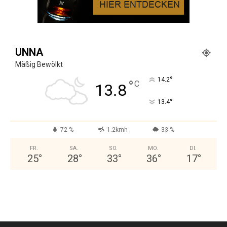
UNNA
Mäßig Bewölkt
°
14.2
°
C
13.8
°
13.4
72 %
1.2kmh
33 %
FR.
SA.
SO.
MO.
DI.
25
°
28
°
33
°
36
°
17
°