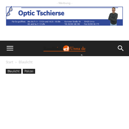
- Werbung -
Start
Blaulicht
Blaulicht
Polizei