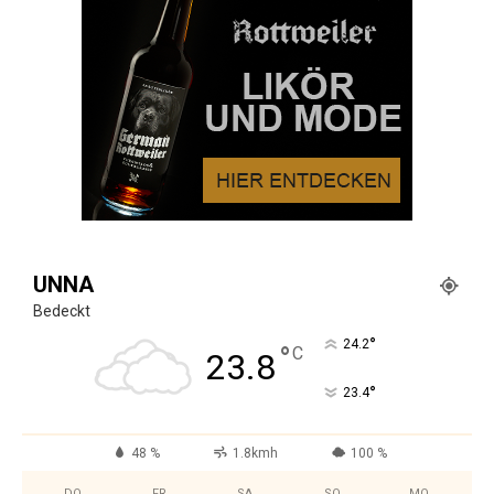
UNNA
Bedeckt
°
24.2
°
C
23.8
°
23.4
48 %
1.8kmh
100 %
DO.
FR.
SA.
SO.
MO.