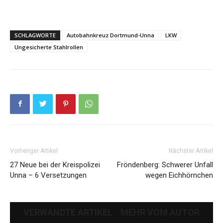
SCHLAGWORTE
Autobahnkreuz Dortmund-Unna
LKW
Ungesicherte Stahlrollen
Vorheriger Artikel
Nächster Artikel
27 Neue bei der Kreispolizei
Fröndenberg: Schwerer Unfall
Unna – 6 Versetzungen
wegen Eichhörnchen
VERWANDTE ARTIKEL
MEHR VOM AUTOR