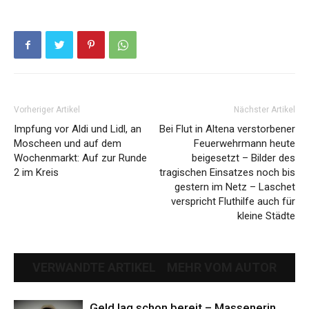
Vorheriger Artikel
Nächster Artikel
Impfung vor Aldi und Lidl, an
Bei Flut in Altena verstorbener
Moscheen und auf dem
Feuerwehrmann heute
Wochenmarkt: Auf zur Runde
beigesetzt – Bilder des
2 im Kreis
tragischen Einsatzes noch bis
gestern im Netz – Laschet
verspricht Fluthilfe auch für
kleine Städte
VERWANDTE ARTIKEL
MEHR VOM AUTOR
Geld lag schon bereit – Massenerin