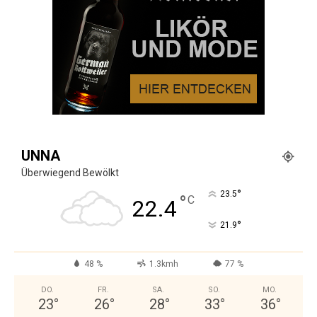
UNNA
Überwiegend Bewölkt
°
23.5
°
C
22.4
°
21.9
48 %
1.3kmh
77 %
DO.
FR.
SA.
SO.
MO.
23
°
26
°
28
°
33
°
36
°