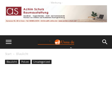
- Werbung -
Start
Blaulicht
Blaulicht
Polizei
Uncategorized