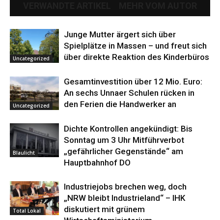
VERWANDTE ARTIKEL
MEHR VOM AUTOR
Junge Mutter ärgert sich über
Spielplätze in Massen – und freut sich
über direkte Reaktion des Kinderbüros
Uncategorized
Gesamtinvestition über 12 Mio. Euro:
An sechs Unnaer Schulen rücken in
den Ferien die Handwerker an
Uncategorized
Dichte Kontrollen angekündigt: Bis
Sonntag um 3 Uhr Mitführverbot
„gefährlicher Gegenstände“ am
Blaulicht
Hauptbahnhof DO
Industriejobs brechen weg, doch
„NRW bleibt Industrieland“ – IHK
diskutiert mit grünem
Total Lokal