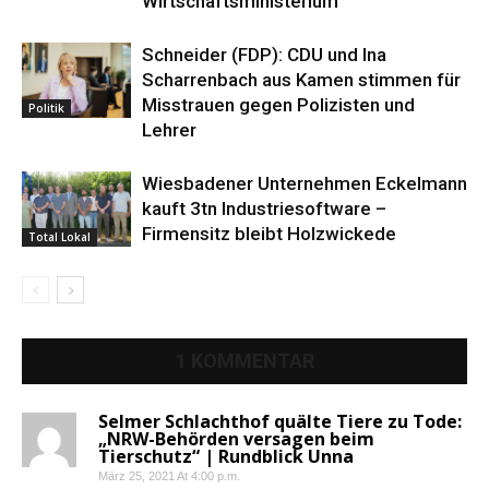
Wirtschaftsministerium
Schneider (FDP): CDU und Ina
Scharrenbach aus Kamen stimmen für
Misstrauen gegen Polizisten und
Politik
Lehrer
Wiesbadener Unternehmen Eckelmann
kauft 3tn Industriesoftware –
Firmensitz bleibt Holzwickede
Total Lokal
1 KOMMENTAR
Selmer Schlachthof quälte Tiere zu Tode:
„NRW-Behörden versagen beim
Tierschutz“ | Rundblick Unna
März 25, 2021 At 4:00 p.m.