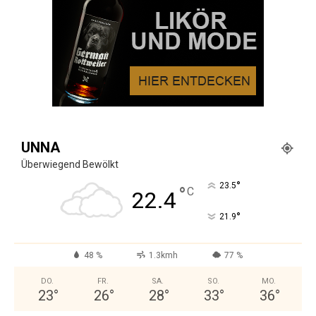
UNNA
Überwiegend Bewölkt
°
23.5
°
C
22.4
°
21.9
48 %
1.3kmh
77 %
DO.
FR.
SA.
SO.
MO.
23
°
26
°
28
°
33
°
36
°