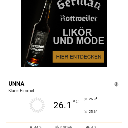
UNNA
Klarer Himmel
°
26.9
°
C
26.1
°
25.6
44 %
0.9kmh
4 %