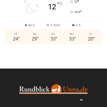
°
12
°
C
12
°
10.3
80 %
0.7kmh
0 %
FR.
SA.
SO.
MO.
DI.
24
°
29
°
33
°
33
°
20
°