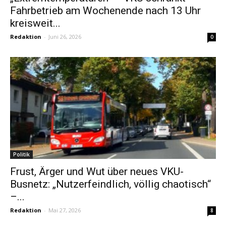
Fahrbetrieb am Wochenende nach 13 Uhr
kreisweit...
Redaktion
-
Juni 26, 2026
0
Politik
Frust, Ärger und Wut über neues VKU-
Busnetz: „Nutzerfeindlich, völlig chaotisch“
–...
Redaktion
-
Mai 27, 2026
8