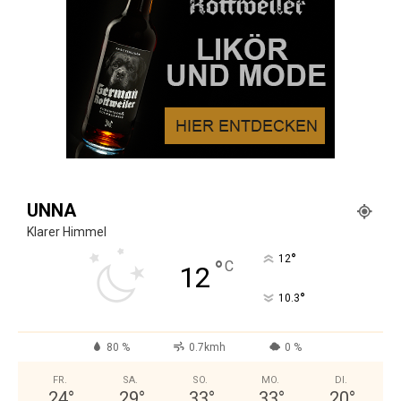
UNNA
Klarer Himmel
°
12
°
C
12
°
10.3
80 %
0.7kmh
0 %
FR.
SA.
SO.
MO.
DI.
24
°
29
°
33
°
33
°
20
°