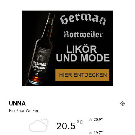
UNNA
Ein Paar Wolken
°
20.9
°
C
20.5
°
19.7