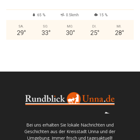
65 %
0.5kmh
15 %
SA.
SO.
MO.
DI.
MI.
29
°
33
°
30
°
25
°
28
°
Bei uns erhalten Sie lokale Nachrichten und
Geschichten aus der Kreisstadt Unna und der
Umgebung. Immer frisch und tagesaktuell!