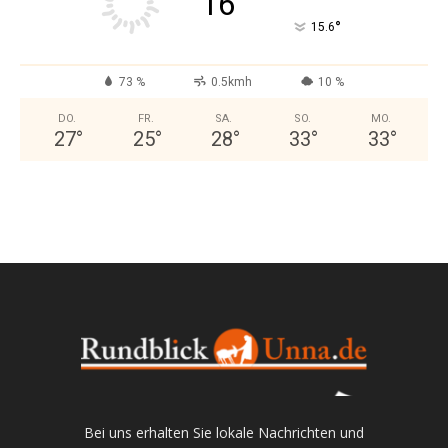
16
°
15.6
73 %
0.5kmh
10 %
DO.
FR.
SA.
SO.
MO.
27
°
25
°
28
°
33
°
33
°
Bei uns erhalten Sie lokale Nachrichten und