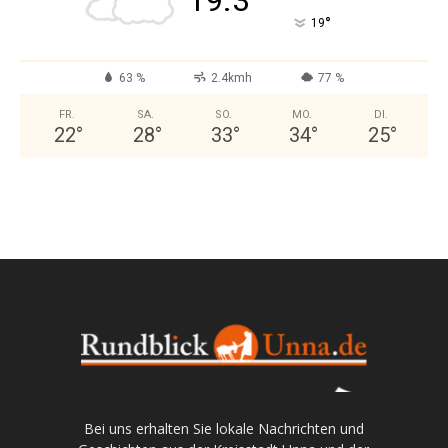
19.3
°
19
63 %
2.4kmh
77 %
FR.
SA.
SO.
MO.
DI.
22
°
28
°
33
°
34
°
25
°
Bei uns erhalten Sie lokale Nachrichten und