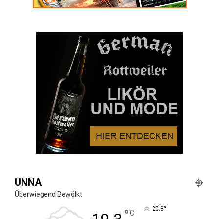
UNNA
Überwiegend Bewölkt
°
20.3
°
C