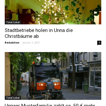
Total Lokal
Stadtbetriebe holen in Unna die
Christbäume ab
Redaktion
-
Januar 3, 2021
0
Total Lokal
Unnaer Musterfamilie zahlt ca. 50 € mehr