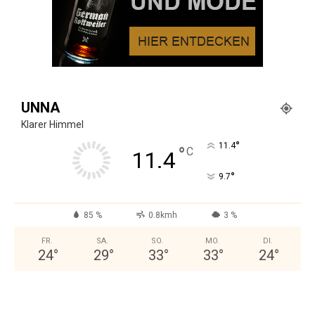
UNNA
Klarer Himmel
°
11.4
°
C
11.4
°
9.7
85 %
0.8kmh
3 %
FR.
SA.
SO.
MO.
DI.
24
°
29
°
33
°
33
°
24
°