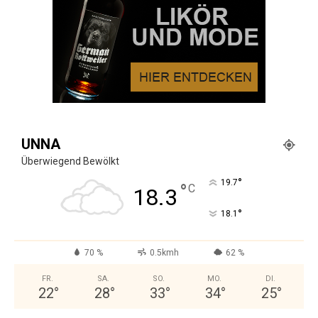
UNNA
Überwiegend Bewölkt
°
19.7
°
C
18.3
°
18.1
70 %
0.5kmh
62 %
FR.
SA.
SO.
MO.
DI.
22
°
28
°
33
°
34
°
25
°