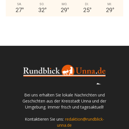
SA.
SO.
MO.
DI.
MI.
27
°
32
°
29
°
25
°
29
°
Bei uns erhalten Sie lokale Nachrichten und
Geschichten aus der Kreisstadt Unna und der
Umgebung. Immer frisch und tagesaktuell!
Kontaktieren Sie uns:
redaktion@rundblick-
unna.de