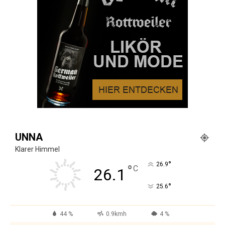
UNNA
Klarer Himmel
°
26.9
°
C
26.1
°
25.6
44 %
0.9kmh
4 %