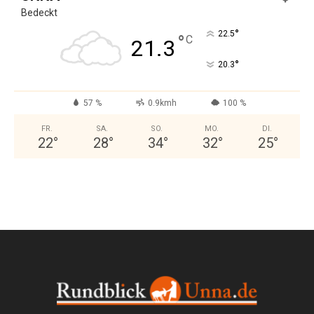
Bedeckt
°
22.5
°
C
21.3
°
20.3
57 %
0.9kmh
100 %
FR.
SA.
SO.
MO.
DI.
22
°
28
°
34
°
32
°
25
°