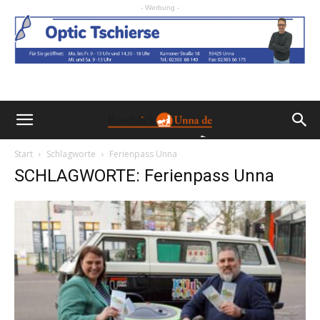
- Werbung -
Start
Schlagworte
Ferienpass Unna
SCHLAGWORTE: Ferienpass Unna