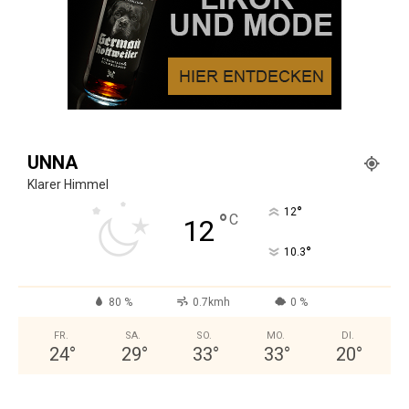
UNNA
Klarer Himmel
°
12
°
C
12
°
10.3
80 %
0.7kmh
0 %
FR.
SA.
SO.
MO.
DI.
24
°
29
°
33
°
33
°
20
°