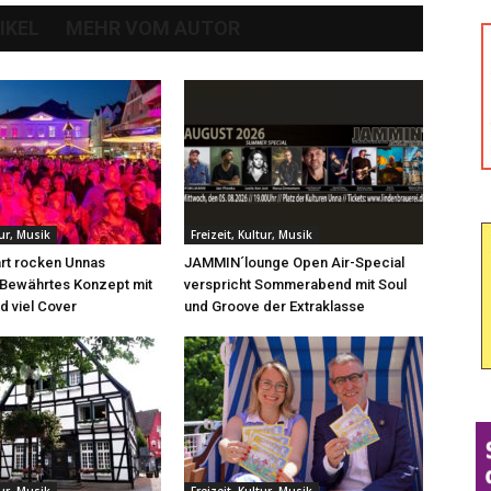
IKEL
MEHR VOM AUTOR
tur, Musik
Freizeit, Kultur, Musik
rt rocken Unnas
JAMMIN´lounge Open Air-Special
 Bewährtes Konzept mit
verspricht Sommerabend mit Soul
d viel Cover
und Groove der Extraklasse