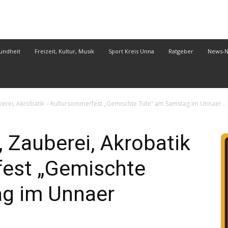
undheit
Freizeit, Kultur, Musik
Sport Kreis Unna
Ratgeber
News-
uberei, Akrobatik – Kultursommerfest „Gemischte Tüte“ am Samstag im Unnaer...
e, Zauberei, Akrobatik
est „Gemischte
g im Unnaer