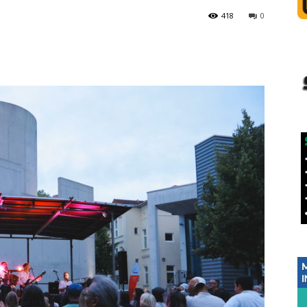
418
0