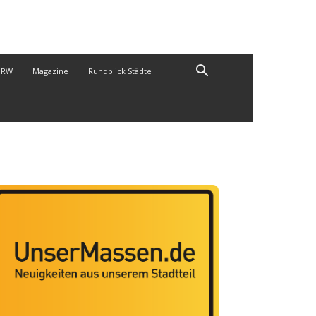
NRW
Magazine
Rundblick Städte