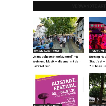
VERWANDTE ART
Freizeit, Kultur, Musik
Freizeit, Kul
„Mittwochs im Nicolaiviertel“ mit
Burning Hea
Wein und Musik – diesmal mit dem
Stadtfest –
JazzArt Duo
7 Bühnen un