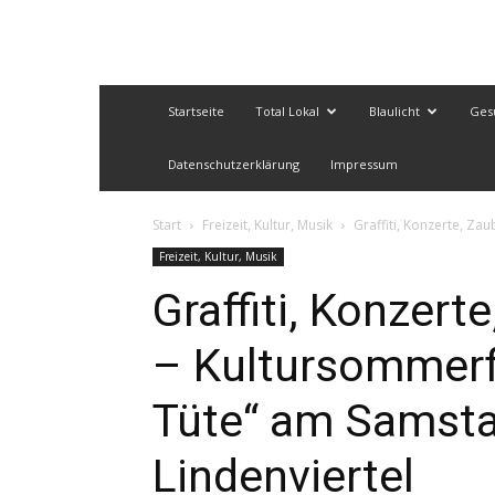
Startseite
Total Lokal
Blaulicht
Ges
Datenschutzerklärung
Impressum
Start
Freizeit, Kultur, Musik
Graffiti, Konzerte, Za
Freizeit, Kultur, Musik
Graffiti, Konzert
– Kultursommerf
Tüte“ am Samsta
Lindenviertel