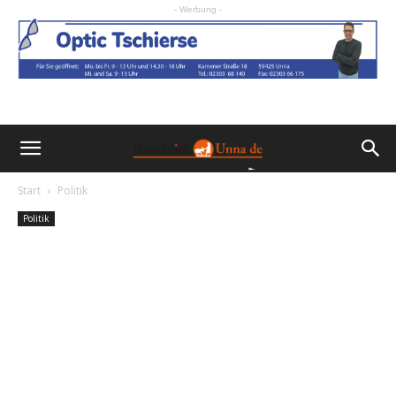
- Werbung -
Start
Politik
Politik