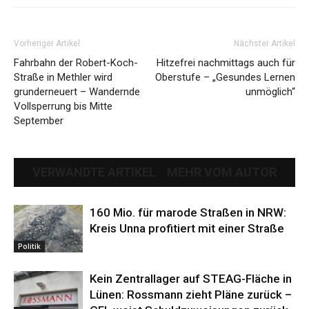
Vorheriger Artikel
Nächster Artikel
Fahrbahn der Robert-Koch-
Hitzefrei nachmittags auch für
Straße in Methler wird
Oberstufe – „Gesundes Lernen
grunderneuert – Wandernde
unmöglich“
Vollsperrung bis Mitte
September
VERWANDTE ARTIKEL
MEHR VOM AUTOR
160 Mio. für marode Straßen in NRW:
Kreis Unna profitiert mit einer Straße
Politik
Kein Zentrallager auf STEAG-Fläche in
Lünen: Rossmann zieht Pläne zurück –