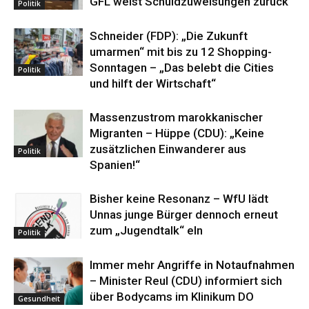
GFL weist Schuldzuweisungen zurück
Politik
Schneider (FDP): „Die Zukunft
umarmen“ mit bis zu 12 Shopping-
Sonntagen – „Das belebt die Cities
Politik
und hilft der Wirtschaft“
Massenzustrom marokkanischer
Migranten – Hüppe (CDU): „Keine
zusätzlichen Einwanderer aus
Politik
Spanien!“
Bisher keine Resonanz – WfU lädt
Unnas junge Bürger dennoch erneut
zum „Jugendtalk“ eln
Politik
Immer mehr Angriffe in Notaufnahmen
– Minister Reul (CDU) informiert sich
über Bodycams im Klinikum DO
Gesundheit