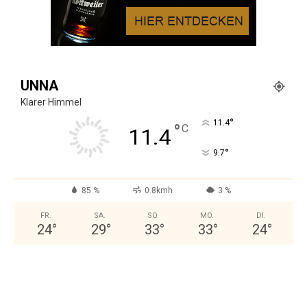
UNNA
Klarer Himmel
°
11.4
°
C
11.4
°
9.7
85 %
0.8kmh
3 %
FR.
SA.
SO.
MO.
DI.
24
°
29
°
33
°
33
°
24
°