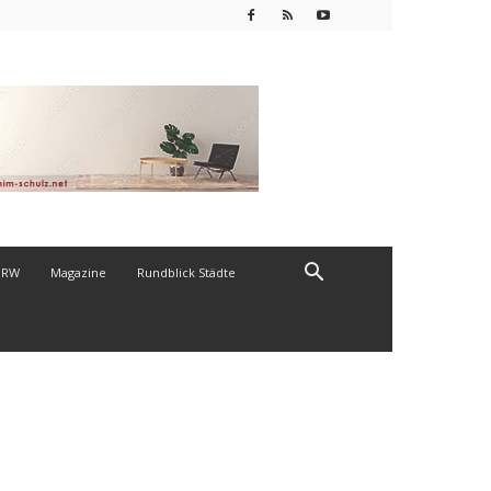
NRW
Magazine
Rundblick Städte