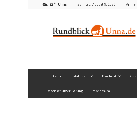
C
22
Sonntag, August 9, 2026
Anmeld
Unna
Rundblick
Unna
Startseite
Total Lokal
Blaulicht
Ges
Datenschutzerklärung
Impressum