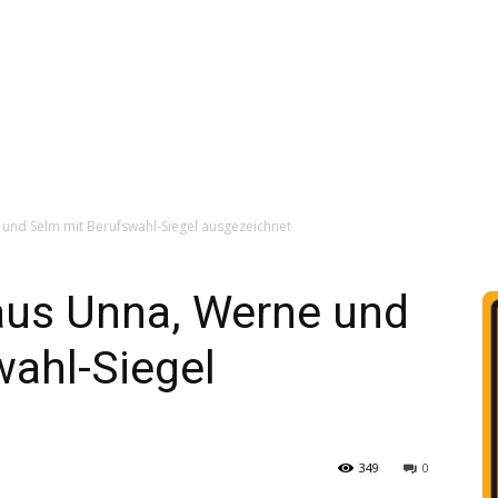
 und Selm mit Berufswahl-Siegel ausgezeichnet
aus Unna, Werne und
wahl-Siegel
349
0