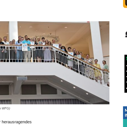
to WFG)
hr herausragendes