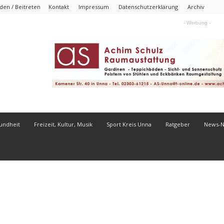
en / Beitreten
Kontakt
Impressum
Datenschutzerklärung
Archiv
- Werbung -
undheit
Freizeit, Kultur, Musik
Sport Kreis Unna
Ratgeber
News-