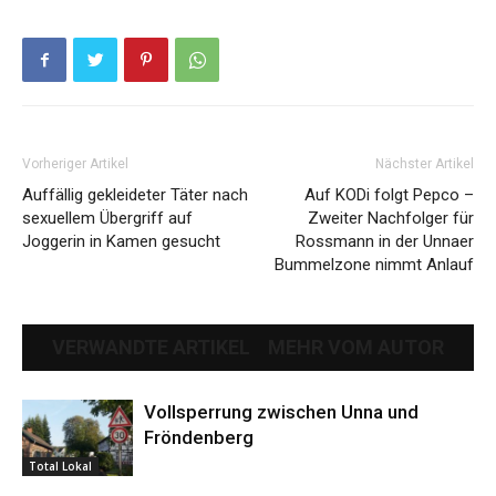
Vorheriger Artikel
Nächster Artikel
Auffällig gekleideter Täter nach
Auf KODi folgt Pepco –
sexuellem Übergriff auf
Zweiter Nachfolger für
Joggerin in Kamen gesucht
Rossmann in der Unnaer
Bummelzone nimmt Anlauf
VERWANDTE ARTIKEL
MEHR VOM AUTOR
Vollsperrung zwischen Unna und
Fröndenberg
Total Lokal