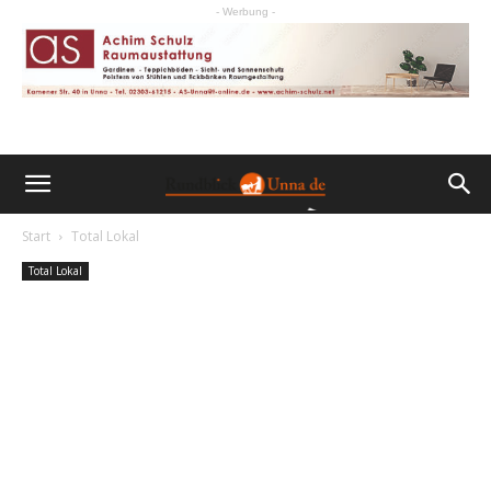
- Werbung -
Start
Total Lokal
Total Lokal