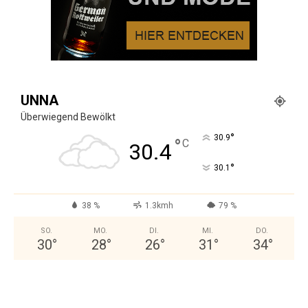
UNNA
Überwiegend Bewölkt
°
30.9
°
C
30.4
°
30.1
38 %
1.3kmh
79 %
SO.
MO.
DI.
MI.
DO.
30
°
28
°
26
°
31
°
34
°