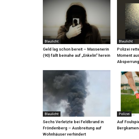
Blaulicht
Blaulicht
Geld lag schon bereit – Massenerin
Polizei rett
(90) fällt beinahe auf „Enkelin“ herein
Moment aus
Absperrung
Blaulicht
Polizei
Sechs Verletzte bei Feldbrand in
Auf Foulspie
Fröndenberg – Ausbreitung auf
Bergkamene
Wohnhäuser verhindert