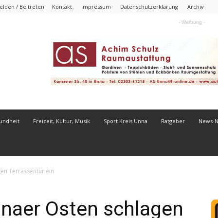
lden / Beitreten
Kontakt
Impressum
Datenschutzerklärung
Archiv
- Werbung -
undheit
Freizeit, Kultur, Musik
Sport Kreis Unna
Ratgeber
News-
en Terrassentür ein
nnaer Osten schlagen