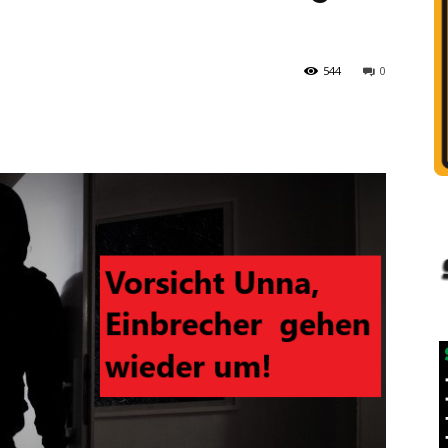
544
0