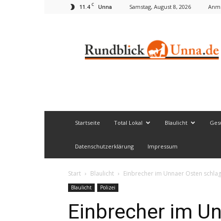
C
11.4
Samstag, August 8, 2026
Anme
Unna
Rundblick
Unna
Startseite
Total Lokal
Blaulicht
Ges
Datenschutzerklärung
Impressum
Start
Blaulicht
Einbrecher im Unnaer Osten schlag
Blaulicht
Polizei
Einbrecher im U