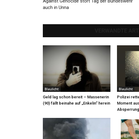
Against Genocide stört Tag der Bundeswehr
auch in Unna
VERWANDTE ART
Blaulicht
Blaulicht
Geld lag schon bereit – Massenerin
Polizei rett
(90) fällt beinahe auf „Enkelin“ herein
Moment aus
Absperrung