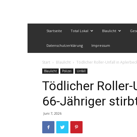
Startseite
Total Lokal
Blaulicht
Ges
Datenschutzerklärung
Impressum
Start
Blaulicht
Tödlicher Roller-Unfall in Aplerbeck
Blaulicht
Polizei
Unfall
Tödlicher Roller-
66-Jähriger stirb
Juni 7, 2026