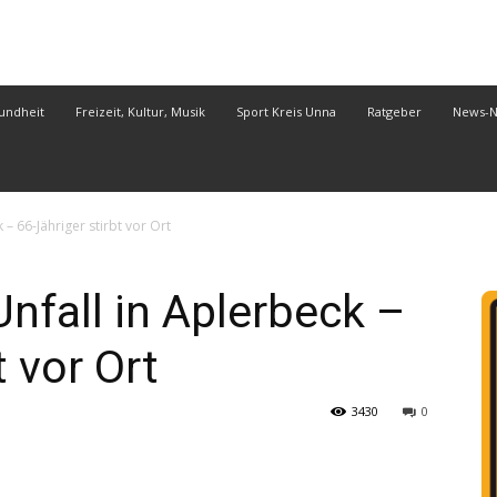
undheit
Freizeit, Kultur, Musik
Sport Kreis Unna
Ratgeber
News-
 – 66-Jähriger stirbt vor Ort
Unfall in Aplerbeck –
t vor Ort
3430
0