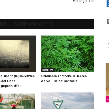
Hertinger Tor
IKEL
MEHR VOM AUTOR
Blaulicht
et Lünerin (87) im letzten
Einbruch in Apotheke in Heeren-
 der Lippe –
Werve – Beute: Cannabis
 gegen Gaffer