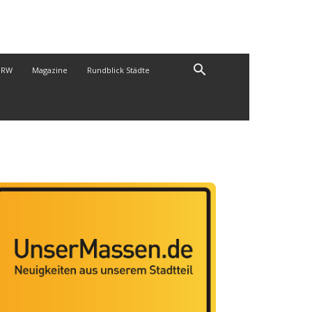
NRW
Magazine
Rundblick Städte