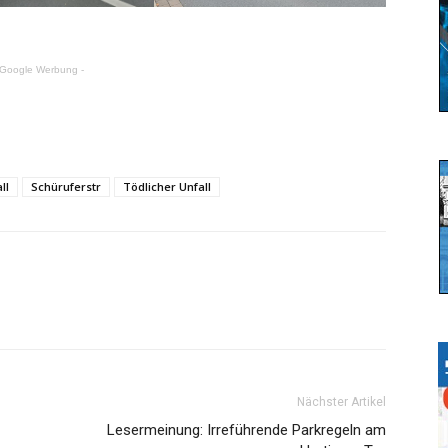
 Google Werbung -
ll
Schüruferstr
Tödlicher Unfall
Nächster Artikel
Lesermeinung: Irreführende Parkregeln am