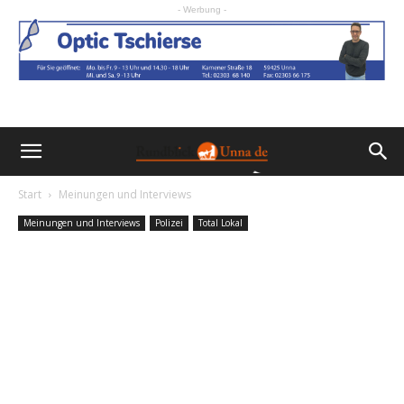
- Werbung -
Start
Meinungen und Interviews
Meinungen und Interviews
Polizei
Total Lokal