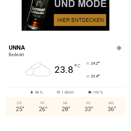
UNNA
Bedeckt
°
24.2
°
C
23.8
°
23.4
48 %
1.8kmh
100 %
DO.
FR.
SA.
SO.
MO.
25
°
26
°
28
°
33
°
36
°