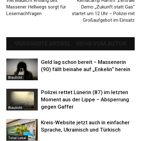
Viel Blaulicht entlang des
Klimacamp Hamm: Zentrale
Massener Hellwegs sorgt für
Demo „Zukunft statt Gas“
Lesernachfragen
startet um 12 Uhr – Polizei mit
Großaufgebot im Einsatz
VERWANDTE ARTIKEL
MEHR VOM AUTOR
Geld lag schon bereit – Massenerin
(90) fällt beinahe auf „Enkelin“ herein
Blaulicht
Polizei rettet Lünerin (87) im letzten
Moment aus der Lippe – Absperrung
gegen Gaffer
Blaulicht
Kreis-Website jetzt auch in einfacher
Sprache, Ukrainisch und Türkisch
Total Lokal