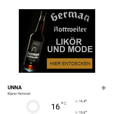
UNNA
Klarer Himmel
°
16.4
°
C
16
°
15.6