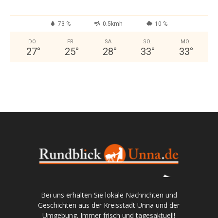
73 %
0.5kmh
10 %
DO.
FR.
SA.
SO.
MO.
27
°
25
°
28
°
33
°
33
°
Bei uns erhalten Sie lokale Nachrichten und
Geschichten aus der Kreisstadt Unna und der
Umgebung. Immer frisch und tagesaktuell!