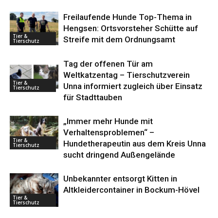
Freilaufende Hunde Top-Thema in
Hengsen: Ortsvorsteher Schütte auf
Tier &
Streife mit dem Ordnungsamt
Tierschutz
Tag der offenen Tür am
Weltkatzentag – Tierschutzverein
Tier &
Unna informiert zugleich über Einsatz
Tierschutz
für Stadttauben
„Immer mehr Hunde mit
Verhaltensproblemen“ –
Tier &
Hundetherapeutin aus dem Kreis Unna
Tierschutz
sucht dringend Außengelände
Unbekannter entsorgt Kitten in
Altkleidercontainer in Bockum-Hövel
Tier &
Tierschutz