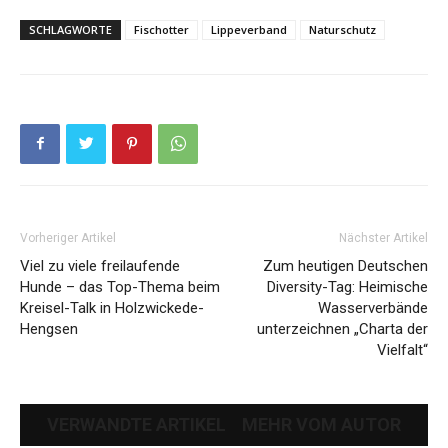
SCHLAGWORTE
Fischotter
Lippeverband
Naturschutz
Vorheriger Artikel
Nächster Artikel
Viel zu viele freilaufende
Zum heutigen Deutschen
Hunde – das Top-Thema beim
Diversity-Tag: Heimische
Kreisel-Talk in Holzwickede-
Wasserverbände
Hengsen
unterzeichnen „Charta der
Vielfalt“
VERWANDTE ARTIKEL
MEHR VOM AUTOR